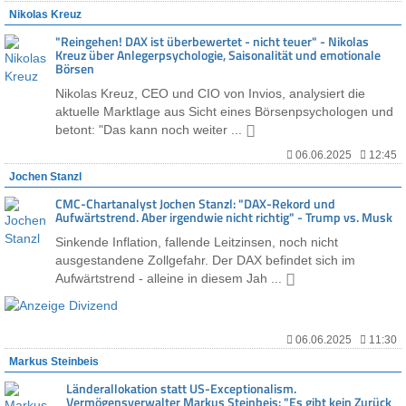
Nikolas Kreuz
"Reingehen! DAX ist überbewertet - nicht teuer" - Nikolas
Kreuz über Anlegerpsychologie, Saisonalität und emotionale
Börsen
Nikolas Kreuz, CEO und CIO von Invios, analysiert die
aktuelle Marktlage aus Sicht eines Börsenpsychologen und
betont: "Das kann noch weiter ...
06.06.2025
12:45
Jochen Stanzl
CMC-Chartanalyst Jochen Stanzl: "DAX-Rekord und
Aufwärtstrend. Aber irgendwie nicht richtig" - Trump vs. Musk
Sinkende Inflation, fallende Leitzinsen, noch nicht
ausgestandene Zollgefahr. Der DAX befindet sich im
Aufwärtstrend - alleine in diesem Jah ...
06.06.2025
11:30
Markus Steinbeis
Länderallokation statt US-Exceptionalism.
Vermögensverwalter Markus Steinbeis: "Es gibt kein Zurück