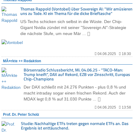
Thomas Rappold
Thomas Rappold (Vontobel) über Sovereign AI: "Wir amüsieren
uns zu Tode. KI ein Thema für die dicke Brieftasche"
US-Techs schicken sich selbst in die Wüste. Der Chip-
Gigant Nvidia zündet mit seiner "Sovereign AI"-Strategie
die nächste Stufe, um neue Mär ...
04.06.2025
18:30
MÃ¤rkte ++ Redaktion
Börsenradio Schlussbericht, Mi. 04.06.25 - "TACO-Man:
Trump kneift", DAX auf Rekord, EZB vor Zinsschritt, Europas
Chip-Champions
Der DAX schließt mit 24.276 Punkten - plus 0,8 % und
macht intraday sogar einen frischen Rekord. Auch der
MDAX legt 0,8 % auf 31.030 Punkte ...
04.06.2025
13:58
Prof. Dr. Peter Scholz
Studie: Nachhaltige ETFs treten gegen normale ETFs an. Das
Ergebnis ist enttäuschend.