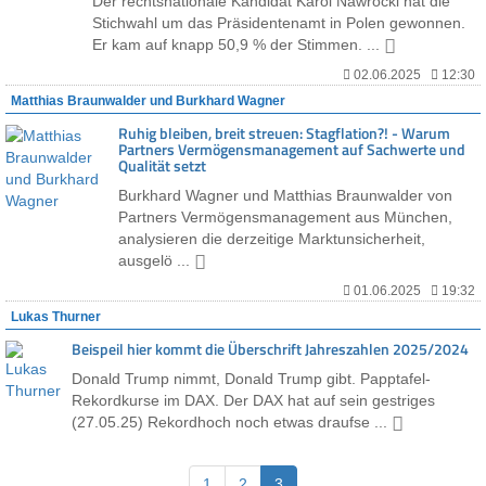
Der rechtsnationale Kandidat Karol Nawrocki hat die
Stichwahl um das Präsidentenamt in Polen gewonnen.
Er kam auf knapp 50,9 % der Stimmen. ...
02.06.2025
12:30
Matthias Braunwalder und Burkhard Wagner
Ruhig bleiben, breit streuen: Stagflation?! - Warum
Partners Vermögensmanagement auf Sachwerte und
Qualität setzt
Burkhard Wagner und Matthias Braunwalder von
Partners Vermögensmanagement aus München,
analysieren die derzeitige Marktunsicherheit,
ausgelö ...
01.06.2025
19:32
Lukas Thurner
Beispeil hier kommt die Überschrift Jahreszahlen 2025/2024
Donald Trump nimmt, Donald Trump gibt. Papptafel-
Rekordkurse im DAX. Der DAX hat auf sein gestriges
(27.05.25) Rekordhoch noch etwas draufse ...
1
2
3