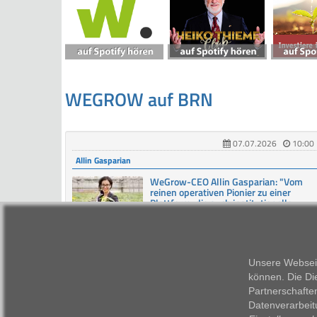
WEGROW auf BRN
07.07.2026
10:00
Allin Gasparian
WeGrow-CEO Allin Gasparian: "Vom
reinen operativen Pionier zu einer
Plattform, die auch institutionelle
Plantagen betreibt"
"Aus meinem Fenster blicke ich auf ein
Wachstum von bestimmt einem halben
Metern in den letzten Wochen." So Allin
Unsere Webseit
Gasparian. Die CEO der WeG ...
können. Die Di
Partnerschafte
Datenverarbeit