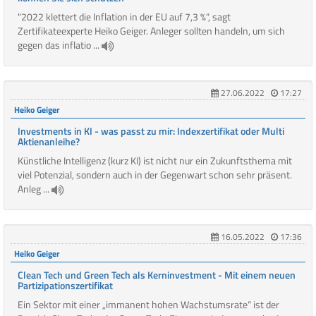
"2022 klettert die Inflation in der EU auf 7,3 %", sagt
Zertifikateexperte Heiko Geiger. Anleger sollten handeln, um sich
gegen das inflatio ...
27.06.2022
17:27
Heiko Geiger
Investments in KI - was passt zu mir: Indexzertifikat oder Multi
Aktienanleihe?
Künstliche Intelligenz (kurz KI) ist nicht nur ein Zukunftsthema mit
viel Potenzial, sondern auch in der Gegenwart schon sehr präsent.
Anleg ...
16.05.2022
17:36
Heiko Geiger
Clean Tech und Green Tech als Kerninvestment - Mit einem neuen
Partizipationszertifikat
Ein Sektor mit einer „immanent hohen Wachstumsrate“ ist der