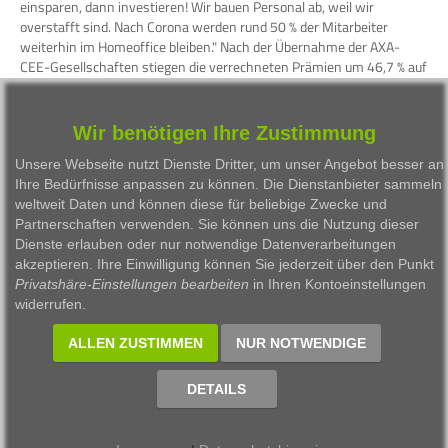
einsparen, dann investieren! Wir bauen Personal ab, weil wir
overstafft sind. Nach Corona werden rund 50 % der Mitarbeiter
weiterhin im Homeoffice bleiben." Nach der Übernahme der AXA-
CEE-Gesellschaften stiegen die verrechneten Prämien um 46,7 % auf
627 Mio. Euro. Das Konzernergebnis steigt im 1. Quartal 2021 auf
über 89 Mio. Euro. Starke Zuwächse in Leben und Schaden/Unfall-
Geschäft. Mit einem Kapitalanlageergebnis von über 150 Mio. Euro
Wir benötigen Ihre Zustimmung
übertraf die Uniqa Insurance Group die Erwartungen der
Unsere Webseite nutzt Dienste Dritter, um unser Angebot besser an
Finanzexperten deutlich, die im Schnitt mit 133 Mio. Euro rechneten.
Ihre Bedürfnisse anpassen zu können. Die Dienstanbieter sammeln
Was bedeutet es, dass die Solvency II Quote bei 195 % liegt?
weltweit Daten und können diese für beliebige Zwecke und
Partnerschaften verwenden. Sie können uns die Nutzung dieser
WKN
Person
Firma
Serie
Dienste erlauben oder nur notwendige Datenverarbeitungen
akzeptieren. Ihre Einwilligung können Sie jederzeit über den Punkt
Besprochene Wertpapiere:
Privatshäre-Einstellungen bearbeiten
in Ihren Kontoeinstellungen
widerrufen.
WKN
Bezeichnung
ISIN
ALLEN ZUSTIMMEN
NUR NOTWENDIGE
928900
UNIQA VERSICHERUNGEN AG
AT0000821103
DETAILS
1999 - 2026 Börsen Radio Network AG