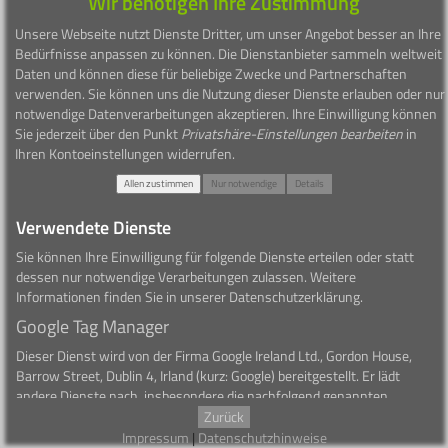
Wir benötigen Ihre Zustimmung
Unsere Webseite nutzt Dienste Dritter, um unser Angebot besser an Ihre
Bedürfnisse anpassen zu können. Die Dienstanbieter sammeln weltweit
Daten und können diese für beliebige Zwecke und Partnerschaften
1999 - 2026 Börsen Radio Network AG
verwenden. Sie können uns die Nutzung dieser Dienste erlauben oder nur
notwendige Datenverarbeitungen akzeptieren. Ihre Einwilligung können
Sie jederzeit über den Punkt
Privatshäre-Einstellungen bearbeiten
in
Ihren Kontoeinstellungen widerrufen.
Allen zustimmen
Nur notwendige
Details
Verwendete Dienste
Sie können Ihre Einwilligung für folgende Dienste erteilen oder statt
dessen nur notwendige Verarbeitungen zulassen. Weitere
Informationen finden Sie in unserer Datenschutzerklärung.
Google Tag Manager
Dieser Dienst wird von der Firma Google Ireland Ltd., Gordon House,
Barrow Street, Dublin 4, Irland (kurz: Google) bereitgestellt. Er lädt
andere Dienste nach, insbesondere die nachfolgend genannten
Dienste. Google erhält Verbindungsdaten Ihrer Internetnutzung und
Zurück
kann diese für die Optimierung seines Dienstes verwenden - dies gilt
Impressum
|
Datenschutzhinweise