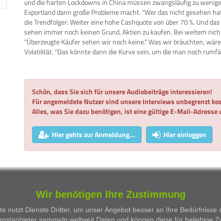
und die harten Lockdowns in China müssen zwangsläufig zu wenige
Exportland dann große Probleme macht. "Wer das nicht gesehen hat, 
die Trendfolger: Weiter eine hohe Cashquote von über 70 %. Und das 
sehen immer noch keinen Grund, Aktien zu kaufen. Bei weitem nicht
"Überzeugte Käufer sehen wir noch keine." Was wir bräuchten, wäre
Volatilität. "Das könnte dann die Kurve sein, um die man noch rumf
Schön, dass Sie sich für unsere Audiobeiträge interessieren!
Für angemeldete Nutzer sind unsere Interviews unbegrenzt kos
Alles, was Sie dazu benötigen, ist eine gültige E-Mail-Adresse
Hier gehts zur Anmeldung...
Hier einloggen
WKN
Person
Firma
Serie
Wir benötigen Ihre Zustimmung
Besprochene Wertpapiere:
e nutzt Dienste Dritter, um unser Angebot besser an Ihre Bedürfnisse
enstanbieter sammeln weltweit Daten und können diese für beliebige 