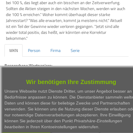
bei 100 %, das liegt aber auch ein bisschen an der Zeitverwerfung.
Sollten die Aktien steigen in den nächsten Wochen, werden wir auch
die 100 % erreichen." Woher kommt überhaupt dieser starke
Jahresstart? "Was alle erwarten, kommt ja meistens nicht." Aktuell
ist ein Teil der Gewinne wieder verloren gegangen. "Jetzt sind alle
wieder total positiv, das heißt, wir könnten eine Korrektur
bekommen."
WKN
Person
Firma
Serie
Besprochene Wertpapiere:
WKN
Bezeichnung
ISIN
Wir benötigen Ihre Zustimmung
A2DXXA
Torendo Deutsche Aktien System
LU168725485
Unsere Webseite nutzt Dienste Dritter, um unser Angebot besser an 
Bedürfnisse anpassen zu können. Die Dienstanbieter sammeln weltw
Daten und können diese für beliebige Zwecke und Partnerschaften
verwenden. Sie können uns die Nutzung dieser Dienste erlauben od
nur notwendige Datenverarbeitungen akzeptieren. Ihre Einwilligung
können Sie jederzeit über den Punkt
Privatshäre-Einstellungen
1999 - 2026 Börsen Radio Network AG
bearbeiten
in Ihren Kontoeinstellungen widerrufen.