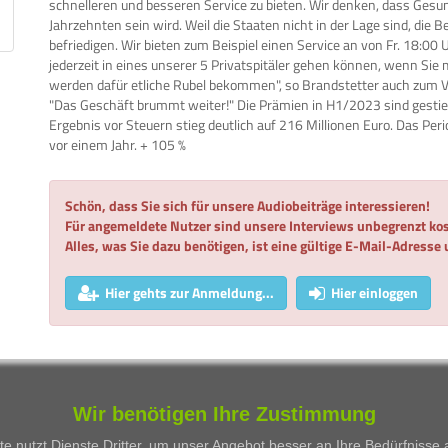
schnelleren und besseren Service zu bieten. Wir denken, dass Ges
Jahrzehnten sein wird. Weil die Staaten nicht in der Lage sind, die B
befriedigen. Wir bieten zum Beispiel einen Service an von Fr. 18:00
jederzeit in eines unserer 5 Privatspitäler gehen können, wenn Sie
werden dafür etliche Rubel bekommen", so Brandstetter auch zum Ver
"Das Geschäft brummt weiter!" Die Prämien in H1/2023 sind gestie
Ergebnis vor Steuern stieg deutlich auf 216 Millionen Euro. Das Per
vor einem Jahr. + 105 %
Schön, dass Sie sich für unsere Audiobeiträge interessieren!
Für angemeldete Nutzer sind unsere Interviews unbegrenzt kos
Alles, was Sie dazu benötigen, ist eine gültige E-Mail-Adresse
Hier gehts zur Anmeldung...
Hier einloggen
WKN
Person
Firma
Serie
Wir benötigen Ihre Zustimmung
Besprochene Wertpapiere:
e nutzt Dienste Dritter, um unser Angebot besser an Ihre Bedürfnisse