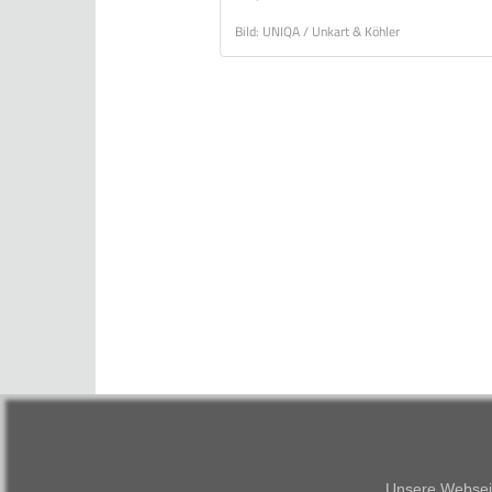
Bild: UNIQA / Unkart & Köhler
Unsere Webseit