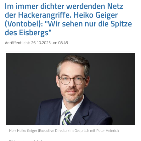
Im immer dichter werdenden Netz
der Hackerangriffe. Heiko Geiger
(Vontobel): "Wir sehen nur die Spitze
des Eisbergs"
Veröffentlicht:
26.10.2023 um 08:45
Herr Heiko Geiger (Executive Director) im Gespräch mit Peter Heinrich