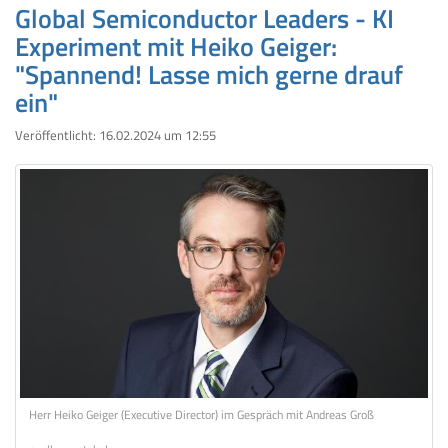
Global Semiconductor Leaders - KI
Experiment mit Heiko Geiger:
"Spannend! Lasse mich gerne drauf
ein"
Veröffentlicht:
16.02.2024 um 12:55
Herr Heiko Geiger (Executive Director) im Gespräch mit Andreas Groß