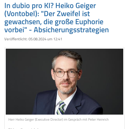
In dubio pro KI? Heiko Geiger
(Vontobel): "Der Zweifel ist
gewachsen, die große Euphorie
vorbei" - Absicherungsstrategien
Veröffentlicht:
05.08.2024 um 12:41
Herr Heiko Geiger (Executive Director) im Gespräch mit Peter Heinrich