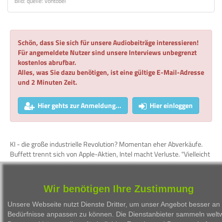
Bild: quelle: vontobel
Schön, dass Sie sich für unsere Audiobeiträge interessieren!
Für angemeldete Nutzer sind unsere Interviews unbegrenzt
kostenlos abrufbar.
Alles, was Sie dazu benötigen, ist eine gültige E-Mail-Adresse
und 2 Minuten Zeit.
Hier gehts zur Anmeldung...
Hier einloggen
KI - die große industrielle Revolution? Momentan eher Abverkäufe.
Buffett trennt sich von Apple-Aktien, Intel macht Verluste. "Vielleicht
hat man die klassischen Sektoren vernachlässigt." Heiko Geiger über
Absicherungsstrategien in den Portfolios:
https://go.brn-ag.de/353
Wir benötigen Ihre Zustimmung
WKN
Person
Firma
Serie
Unsere Webseite nutzt Dienste Dritter, um unser Angebot besser an 
Bedürfnisse anpassen zu können. Die Dienstanbieter sammeln weltw