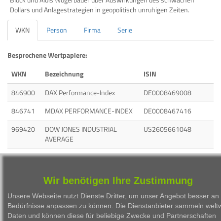
Dollars und Anlagestrategien in geopolitisch unruhigen Zeiten.
WKN
Person
Firma
Serie
Besprochene Wertpapiere:
WKN
Bezeichnung
ISIN
846900
DAX Performance-Index
DE0008469008
846741
MDAX PERFORMANCE-INDEX
DE0008467416
969420
DOW JONES INDUSTRIAL
US2605661048
AVERAGE
A0AE1X
NASDAQ 100 Index
US6311011026
965275
EUR/USD
EU0009652759
Wir benötigen Ihre Zustimmung
703000
RHEINMETALL AG
DE0007030009
Unsere Webseite nutzt Dienste Dritter, um unser Angebot besser an 
Bedürfnisse anpassen zu können. Die Dienstanbieter sammeln weltw
A3E00M
IONOS GROUP SE
DE000A3E00M1
Daten und können diese für beliebige Zwecke und Partnerschaften