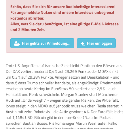
Schön, dass Sie sich für unsere Audiobeiträge interessieren!
Für angemeldete Nutzer sind unsere Interviews unbegrenzt
kostenlos abrufbar.
Alles, was Sie dazu benötigen, ist eine gültige E-Mail-Adresse
und 2 Minuten Zeit.
Hier gehts zur Anmeldung...
Hier einloggen
Trotz US-Angriffen auf iranische Ziele bleibt Panik an den Börsen aus.
Der DAX verliert moderat 0,4 % auf 23.269 Punkte, der MDAX sinkt
um 0,3 % auf 29.284 Punkte. Anleger setzen auf Deeskalation - und
darauf, dass Trump schneller handelte, als angekündigt. Rheinmetall
ersetzt ab heute Kering im EuroStoxx 50, verliert aber 2,5 % - auch
Hensoldt und Renk schwächeln. Morgan Stanley stuft Münchener
Rück auf „Underweight“ - wegen steigender Risiken. Die Aktie fällt.
Ionos steigt in den MDAX auf, Jenoptik muss weichen. Tesla startet in
Austin mit zehn Robotaxis - die Aktie gewinnt 4 %. Der Euro fällt leicht
auf 1,1484 USD. Bitcoin gibt in der Iran-Krise 7 % ab. Im Podcast
sprechen Bastian Bosse, Risikomanager Martin Weinrauter, Falko
Block und Alois Wögerbauer über Auswirkungen des schwachen