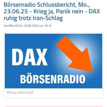
Börsenradio Schlussbericht, Mo.,
23.06.25 - Krieg ja, Panik nein - DAX
ruhig trotz Iran-Schlag
Veröffentlicht:
23.06.2025 um 19:16
Beitrag: Andreas Groß