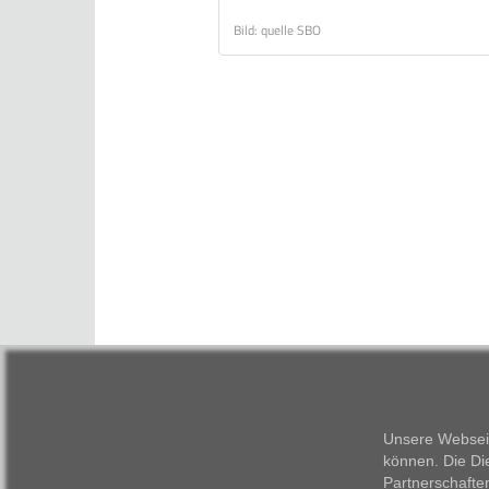
Bild: quelle SBO
Unsere Webseit
können. Die Di
Partnerschafte