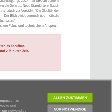
msatzrückgangs 2024 hält SBO an seinem
n die Delle ab. Neue Standorte in Saudi-
 jedoch zur Vorsicht: "Die Ölpolitik der
. Der Blick bleibt dennoch optimistisch.
Quartalen."
globalem Fokus und technischem Anspruch.
tenlos abrufbar.
 und 2 Minuten Zeit.
ALLEN ZUSTIMMEN
 anpassen zu
Zwecke und
NUR NOTWENDIGE
r nur notwendige