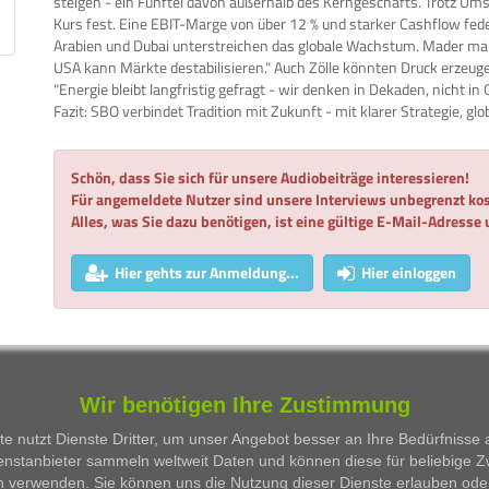
steigen - ein Fünftel davon außerhalb des Kerngeschäfts. Trotz U
Kurs fest. Eine EBIT-Marge von über 12 % und starker Cashflow feder
Arabien und Dubai unterstreichen das globale Wachstum. Mader mahnt
USA kann Märkte destabilisieren." Auch Zölle könnten Druck erzeugen
"Energie bleibt langfristig gefragt - wir denken in Dekaden, nicht in 
Fazit: SBO verbindet Tradition mit Zukunft - mit klarer Strategie, 
Schön, dass Sie sich für unsere Audiobeiträge interessieren!
Für angemeldete Nutzer sind unsere Interviews unbegrenzt kos
Alles, was Sie dazu benötigen, ist eine gültige E-Mail-Adresse
Hier gehts zur Anmeldung...
Hier einloggen
WKN
Person
Firma
Serie
Wir benötigen Ihre Zustimmung
Besprochene Wertpapiere:
e nutzt Dienste Dritter, um unser Angebot besser an Ihre Bedürfnisse
enstanbieter sammeln weltweit Daten und können diese für beliebige 
WKN
Bezeichnung
ISIN
n verwenden. Sie können uns die Nutzung dieser Dienste erlauben ode