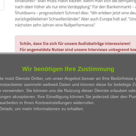
strukturell? "Man muss Platin kaufen. Wenn man sich die zehnjähri
nach oben höher als nur eine Verdopplung." Für den Bankenmarkt -
Shutdowns - prognostiziert Schmarl dies: "Wir erleben jetzt eine de
zurückgebliebenen Schwellenländer." Aber auch Europa holt auf. "Un
nächsten zehn Jahren eine Nullperformance."
Schön, dass Sie sich für unsere Audiobeiträge interessieren!
Für angemeldete Nutzer sind unsere Interviews unbegrenzt kos
Alles, was Sie dazu benötigen, ist eine gültige E-Mail-Adresse
Wir benötigen Ihre Zustimmung
Hier gehts zur Anmeldung...
Hier einloggen
e nutzt Dienste Dritter, um unser Angebot besser an Ihre Bedürfnisse
enstanbieter sammeln weltweit Daten und können diese für beliebige 
n verwenden. Sie können uns die Nutzung dieser Dienste erlauben ode
WKN
Person
Firma
Serie
ungen akzeptieren. Ihre Einwilligung können Sie jederzeit über den Pu
bearbeiten
in Ihren Kontoeinstellungen widerrufen.
Details
, um mehr Informationen zu erhalten.