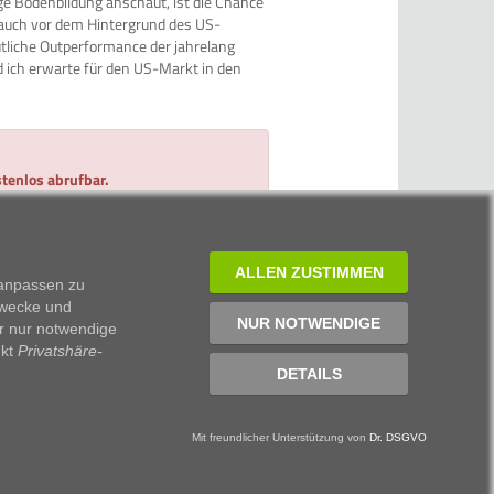
ge Bodenbildung anschaut, ist die Chance
 auch vor dem Hintergrund des US-
utliche Outperformance der jahrelang
d ich erwarte für den US-Markt in den
tenlos abrufbar.
 und 2 Minuten Zeit.
ALLEN ZUSTIMMEN
 anpassen zu
Zwecke und
NUR NOTWENDIGE
r nur notwendige
nkt
Privatshäre-
DETAILS
Mit freundlicher Unterstützung von
Dr. DSGVO