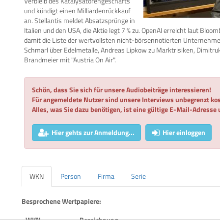
Verbleib des Katalysatorengeschäfts
und kündigt einen Milliardenrückkauf
an. Stellantis meldet Absatzsprünge in
Italien und den USA, die Aktie legt 7 % zu. OpenAI erreicht laut Bl
damit die Liste der wertvollsten nicht-börsennotierten Unternehme
Schmarl über Edelmetalle, Andreas Lipkow zu Marktrisiken, Dimitr
Brandmeier mit "Austria On Air".
Schön, dass Sie sich für unsere Audiobeiträge interessieren!
Für angemeldete Nutzer sind unsere Interviews unbegrenzt kos
Alles, was Sie dazu benötigen, ist eine gültige E-Mail-Adresse
Hier gehts zur Anmeldung...
Hier einloggen
WKN
Person
Firma
Serie
Besprochene Wertpapiere:
WKN
Bezeichnung