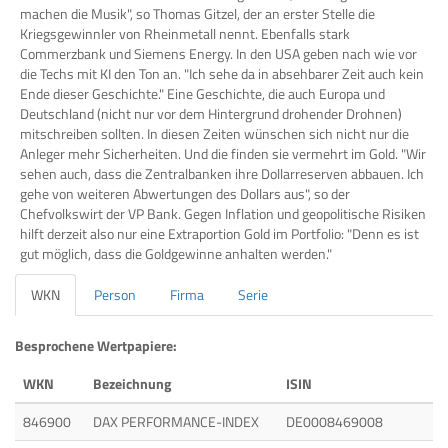
machen die Musik", so Thomas Gitzel, der an erster Stelle die
Kriegsgewinnler von Rheinmetall nennt. Ebenfalls stark
Commerzbank und Siemens Energy. In den USA geben nach wie vor
die Techs mit KI den Ton an. "Ich sehe da in absehbarer Zeit auch kein
Ende dieser Geschichte." Eine Geschichte, die auch Europa und
Deutschland (nicht nur vor dem Hintergrund drohender Drohnen)
mitschreiben sollten. In diesen Zeiten wünschen sich nicht nur die
Anleger mehr Sicherheiten. Und die finden sie vermehrt im Gold. "Wir
sehen auch, dass die Zentralbanken ihre Dollarreserven abbauen. Ich
gehe von weiteren Abwertungen des Dollars aus", so der
Chefvolkswirt der VP Bank. Gegen Inflation und geopolitische Risiken
hilft derzeit also nur eine Extraportion Gold im Portfolio: "Denn es ist
gut möglich, dass die Goldgewinne anhalten werden."
WKN
Person
Firma
Serie
Besprochene Wertpapiere:
WKN
Bezeichnung
ISIN
846900
DAX PERFORMANCE-INDEX
DE0008469008