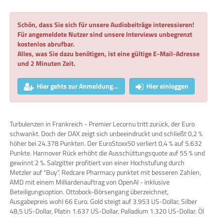
Schön, dass Sie sich für unsere Audiobeiträge interessieren!
Für angemeldete Nutzer sind unsere Interviews unbegrenzt
kostenlos abrufbar.
Alles, was Sie dazu benötigen, ist eine gültige E-Mail-Adresse
und 2 Minuten Zeit.
Hier gehts zur Anmeldung...
Hier einloggen
Turbulenzen in Frankreich - Premier Lecornu tritt zurück, der Euro
schwankt. Doch der DAX zeigt sich unbeeindruckt und schließt 0,2 %
höher bei 24.378 Punkten. Der EuroStoxx50 verliert 0,4 % auf 5.632
Punkte. Hannover Rück erhöht die Ausschüttungsquote auf 55 % und
gewinnt 2 %. Salzgitter profitiert von einer Hochstufung durch
Metzler auf "Buy". Redcare Pharmacy punktet mit besseren Zahlen,
AMD mit einem Milliardenauftrag von OpenAI - inklusive
Beteiligungsoption. Ottobock-Börsengang überzeichnet,
Ausgabepreis wohl 66 Euro. Gold steigt auf 3.953 US-Dollar, Silber
48,5 US-Dollar, Platin 1.637 US-Dollar, Palladium 1.320 US-Dollar. Öl