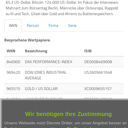
65,3 US-Dollar, Bitcoin 124.000 US-Dollar. Im Fokus der Interviews:
Mahnert zum Börsentag Berlin, Männicke über Osteuropa, Rappold
zu KI und Tech, Gitzel über Gold und Ahrens zu Batteriespeichern.
WKN
Person
Firma
Serie
Besprochene Wertpapiere:
WKN
Bezeichnung
ISIN
846900
DAX PERFORMANCE-INDEX
DE0008469008
969420
DOW JONES INDUSTRIAL
US2605661048
AVERAGE
965515
GOLD / US DOLLAR
XC0009655157
840221
HANNOVER RUECK SE
DE0008402215
620200
SALZGITTER AG
DE0006202005
Wir benötigen Ihre Zustimmung
Unsere Webseite nutzt Dienste Dritter, um unser Angebot besser an 