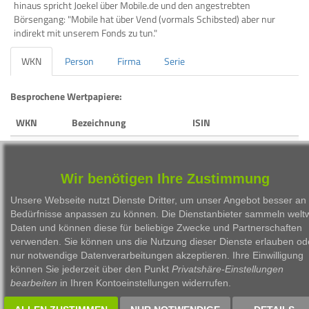
hinaus spricht Joekel über Mobile.de und den angestrebten
Börsengang: "Mobile hat über Vend (vormals Schibsted) aber nur
indirekt mit unserem Fonds zu tun."
WKN
Person
Firma
Serie
Besprochene Wertpapiere:
WKN
Bezeichnung
ISIN
HAFX64
Alpha Star Aktienfonds
LU1070113235
A3DQGM
Alpha Star Europa
LU2471394606
Wir benötigen Ihre Zustimmung
Unsere Webseite nutzt Dienste Dritter, um unser Angebot besser an 
Bedürfnisse anpassen zu können. Die Dienstanbieter sammeln weltw
Daten und können diese für beliebige Zwecke und Partnerschaften
verwenden. Sie können uns die Nutzung dieser Dienste erlauben od
nur notwendige Datenverarbeitungen akzeptieren. Ihre Einwilligung
1999 - 2026 Börsen Radio Network AG
können Sie jederzeit über den Punkt
Privatshäre-Einstellungen
bearbeiten
in Ihren Kontoeinstellungen widerrufen.