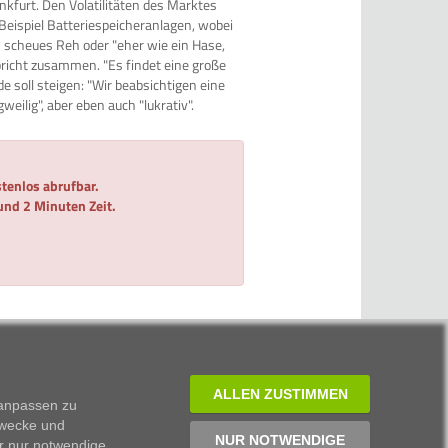
kfurt. Den Volatilitäten des Marktes
Beispiel Batteriespeicheranlagen, wobei
n scheues Reh oder "eher wie ein Hase,
t bricht zusammen. "Es findet eine große
e soll steigen: "Wir beabsichtigen eine
weilig", aber eben auch "lukrativ".
tenlos abrufbar.
 und 2 Minuten Zeit.
ALLEN ZUSTIMMEN
 anpassen zu
Zwecke und
NUR NOTWENDIGE
r nur notwendige