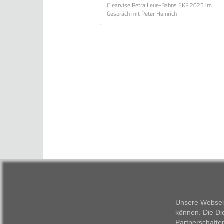
Clearvise Petra Leue-Bahns EKF 2025 im
Gespräch mit Peter Heinrich
Unsere Webseit
können. Die Di
Partnerschafte