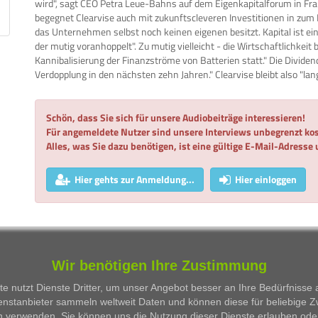
wird", sagt CEO Petra Leue-Bahns auf dem Eigenkapitalforum in Fran
begegnet Clearvise auch mit zukunftscleveren Investitionen in zum 
das Unternehmen selbst noch keinen eigenen besitzt. Kapital ist ei
der mutig voranhoppelt". Zu mutig vielleicht - die Wirtschaftlichkei
Kannibalisierung der Finanzströme von Batterien statt." Die Dividend
Verdopplung in den nächsten zehn Jahren." Clearvise bleibt also "lang
Schön, dass Sie sich für unsere Audiobeiträge interessieren!
Für angemeldete Nutzer sind unsere Interviews unbegrenzt kos
Alles, was Sie dazu benötigen, ist eine gültige E-Mail-Adresse
Hier gehts zur Anmeldung...
Hier einloggen
WKN
Person
Firma
Serie
Wir benötigen Ihre Zustimmung
Besprochene Wertpapiere:
e nutzt Dienste Dritter, um unser Angebot besser an Ihre Bedürfnisse
enstanbieter sammeln weltweit Daten und können diese für beliebige 
WKN
Bezeichnung
ISIN
n verwenden. Sie können uns die Nutzung dieser Dienste erlauben ode