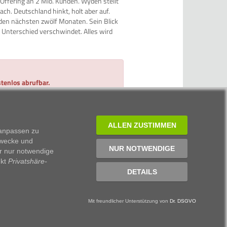
 Offering an 2 Mio. Kunden. Wyden stellt
nach. Deutschland hinkt, holt aber auf.
n den nächsten zwölf Monaten. Sein Blick
 Unterschied verschwindet. Alles wird
tenlos abrufbar.
 und 2 Minuten Zeit.
ALLEN ZUSTIMMEN
 anpassen zu
Zwecke und
NUR NOTWENDIGE
r nur notwendige
nkt
Privatshäre-
DETAILS
Mit freundlicher Unterstützung von
Dr. DSGVO