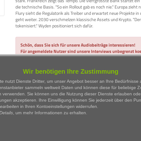
stark. Frankreich zeigt das Tempo. Die viertgrösste Bank startet ein
die technische Basis. "So ein Rollout gab es noch nie." Europa zieht 
Flury sieht die Regulatorik als Treiber und erwartet neue Projekte i
geht weiter. 2030 verschmelzen klassische Assets und Krypto. "Der
tokenisiert." Wyden positioniert sich dafür.
Schön, dass Sie sich für unsere Audiobeiträge interessieren!
Für angemeldete Nutzer sind unsere Interviews unbegrenzt kos
Alles, was Sie dazu benötigen, ist eine gültige E-Mail-Adresse
Wir benötigen Ihre Zustimmung
Hier gehts zur Anmeldung...
Hier einloggen
e nutzt Dienste Dritter, um unser Angebot besser an Ihre Bedürfnisse
enstanbieter sammeln weltweit Daten und können diese für beliebige 
n verwenden. Sie können uns die Nutzung dieser Dienste erlauben ode
WKN
Person
Firma
Serie
ungen akzeptieren. Ihre Einwilligung können Sie jederzeit über den Pu
bearbeiten
in Ihren Kontoeinstellungen widerrufen.
Details
, um mehr Informationen zu erhalten.