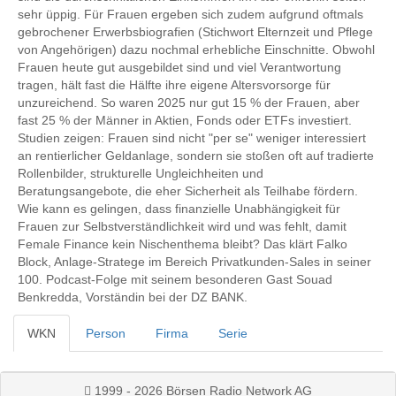
sehr üppig. Für Frauen ergeben sich zudem aufgrund oftmals
gebrochener Erwerbsbiografien (Stichwort Elternzeit und Pflege
von Angehörigen) dazu nochmal erhebliche Einschnitte. Obwohl
Frauen heute gut ausgebildet sind und viel Verantwortung
tragen, hält fast die Hälfte ihre eigene Altersvorsorge für
unzureichend. So waren 2025 nur gut 15 % der Frauen, aber
fast 25 % der Männer in Aktien, Fonds oder ETFs investiert.
Studien zeigen: Frauen sind nicht "per se" weniger interessiert
an rentierlicher Geldanlage, sondern sie stoßen oft auf tradierte
Rollenbilder, strukturelle Ungleichheiten und
Beratungsangebote, die eher Sicherheit als Teilhabe fördern.
Wie kann es gelingen, dass finanzielle Unabhängigkeit für
Frauen zur Selbstverständlichkeit wird und was fehlt, damit
Female Finance kein Nischenthema bleibt? Das klärt Falko
Block, Anlage-Stratege im Bereich Privatkunden-Sales in seiner
100. Podcast-Folge mit seinem besonderen Gast Souad
Benkredda, Vorständin bei der DZ BANK.
WKN
Person
Firma
Serie
1999 - 2026 Börsen Radio Network AG