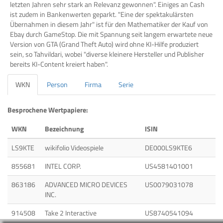
letzten Jahren sehr stark an Relevanz gewonnen". Einiges an Cash
ist zudem in Bankenwerten geparkt. "Eine der spektakulärsten
Übernahmen in diesem Jahr" ist für den Mathematiker der Kauf von
Ebay durch GameStop. Die mit Spannung seit langem erwartete neue
Version von GTA (Grand Theft Auto) wird ohne KI-Hilfe produziert
sein, so Tahvildari, wobei "diverse kleinere Hersteller und Publisher
bereits KI-Content kreiert haben".
WKN
Person
Firma
Serie
Besprochene Wertpapiere:
WKN
Bezeichnung
ISIN
LS9KTE
wikifolio Videospiele
DE000LS9KTE6
855681
INTEL CORP.
US4581401001
863186
ADVANCED MICRO DEVICES
US0079031078
INC.
914508
Take 2 Interactive
US8740541094