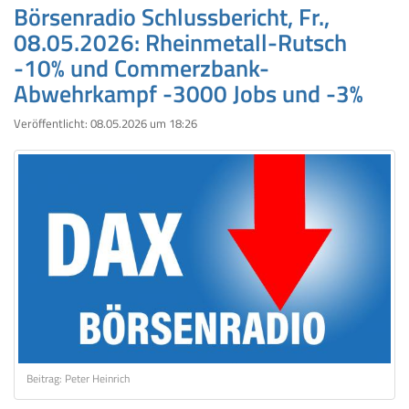
Börsenradio Schlussbericht, Fr.,
08.05.2026: Rheinmetall-Rutsch
-10% und Commerzbank-
Abwehrkampf -3000 Jobs und -3%
Veröffentlicht:
08.05.2026 um 18:26
Beitrag: Peter Heinrich