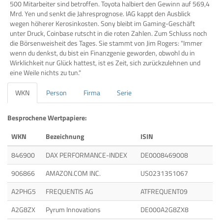
500 Mitarbeiter sind betroffen. Toyota halbiert den Gewinn auf 569,4
Mrd. Yen und senkt die Jahresprognose. IAG kappt den Ausblick
wegen höherer Kerosinkosten. Sony bleibt im Gaming-Geschäft
unter Druck, Coinbase rutscht in die roten Zahlen. Zum Schluss noch
die Börsenweisheit des Tages. Sie stammt von Jim Rogers: "Immer
wenn du denkst, du bist ein Finanzgenie geworden, obwohl du in
Wirklichkeit nur Glück hattest, ist es Zeit, sich zurückzulehnen und
eine Weile nichts zu tun."
WKN
Person
Firma
Serie
Besprochene Wertpapiere:
WKN
Bezeichnung
ISIN
846900
DAX PERFORMANCE-INDEX
DE0008469008
906866
AMAZON.COM INC.
US0231351067
A2PHG5
FREQUENTIS AG
ATFREQUENT09
A2G8ZX
Pyrum Innovations
DE000A2G8ZX8