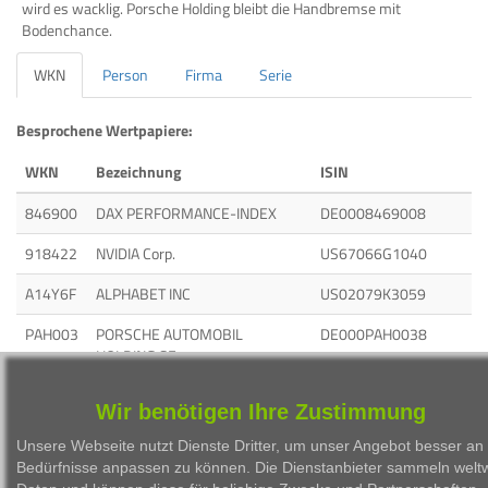
wird es wacklig. Porsche Holding bleibt die Handbremse mit
Bodenchance.
WKN
Person
Firma
Serie
Besprochene Wertpapiere:
WKN
Bezeichnung
ISIN
846900
DAX PERFORMANCE-INDEX
DE0008469008
918422
NVIDIA Corp.
US67066G1040
A14Y6F
ALPHABET INC
US02079K3059
PAH003
PORSCHE AUTOMOBIL
DE000PAH0038
HOLDING SE
CBK100
COMMERZBANK AG
DE000CBK1001
Wir benötigen Ihre Zustimmung
Unsere Webseite nutzt Dienste Dritter, um unser Angebot besser an 
Bedürfnisse anpassen zu können. Die Dienstanbieter sammeln weltw