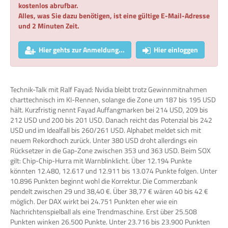
kostenlos abrufbar.
Alles, was Sie dazu benötigen, ist eine gültige E-Mail-Adresse
und 2 Minuten Zeit.
Hier gehts zur Anmeldung...
Hier einloggen
Technik-Talk mit Ralf Fayad: Nvidia bleibt trotz Gewinnmitnahmen
charttechnisch im KI-Rennen, solange die Zone um 187 bis 195 USD
hält. Kurzfristig nennt Fayad Auffangmarken bei 214 USD, 209 bis
212 USD und 200 bis 201 USD. Danach reicht das Potenzial bis 242
USD und im Idealfall bis 260/261 USD. Alphabet meldet sich mit
neuem Rekordhoch zurück. Unter 380 USD droht allerdings ein
Rücksetzer in die Gap-Zone zwischen 353 und 363 USD. Beim SOX
gilt: Chip-Chip-Hurra mit Warnblinklicht. Über 12.194 Punkte
könnten 12.480, 12.617 und 12.911 bis 13.074 Punkte folgen. Unter
10.896 Punkten beginnt wohl die Korrektur. Die Commerzbank
pendelt zwischen 29 und 38,40 €. Über 38,77 € wären 40 bis 42 €
möglich. Der DAX wirkt bei 24.751 Punkten eher wie ein
Nachrichtenspielball als eine Trendmaschine. Erst über 25.508
Punkten winken 26.500 Punkte. Unter 23.716 bis 23.900 Punkten