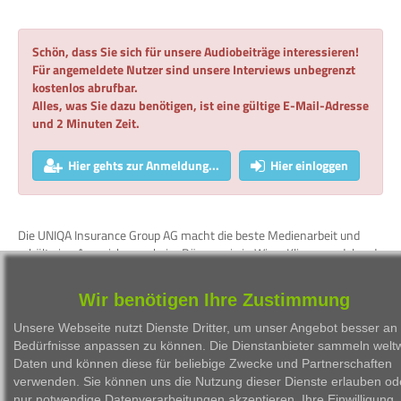
Schön, dass Sie sich für unsere Audiobeiträge interessieren!
Für angemeldete Nutzer sind unsere Interviews unbegrenzt
kostenlos abrufbar.
Alles, was Sie dazu benötigen, ist eine gültige E-Mail-Adresse
und 2 Minuten Zeit.
Hier gehts zur Anmeldung...
Hier einloggen
Die UNIQA Insurance Group AG macht die beste Medienarbeit und
erhält eine Auszeichnung beim Börsepreis in Wien. Klimawandel und
Naturkatastrophen zwingen das Unternehmen zu einer langfristigen
Strategie (bis 2050 im Konzern), denn "Bilanzjahre sind den
Wir benötigen Ihre Zustimmung
Naturkatastrophen relativ egal", so Vorstand Rene Knapp. "Es geht
beim Thema Nachhaltigkeit auch stets um eine konsequente Haltung,
Unsere Webseite nutzt Dienste Dritter, um unser Angebot besser an 
die man auf einen langen Zeitraum einnimmt." Knapp verweist auf
Bedürfnisse anpassen zu können. Die Dienstanbieter sammeln weltw
die Gründung von Uniqa Sustainable sowie auf ESG-Ziele bis 2040
Daten und können diese für beliebige Zwecke und Partnerschaften
und 2050 mit Zwischenetappen.
verwenden. Sie können uns die Nutzung dieser Dienste erlauben od
nur notwendige Datenverarbeitungen akzeptieren. Ihre Einwilligung