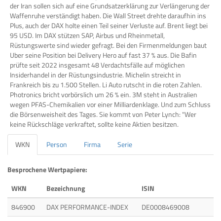
der Iran sollen sich auf eine Grundsatzerklärung zur Verlängerung der
Waffenruhe verständigt haben. Die Wall Street drehte daraufhin ins
Plus, auch der DAX holte einen Teil seiner Verluste auf. Brent liegt bei
95 USD. Im DAX stützen SAP, Airbus und Rheinmetall,
Rüstungswerte sind wieder gefragt. Bei den Firmenmeldungen baut
Uber seine Position bei Delivery Hero auf fast 37 % aus. Die Bafin
prüfte seit 2022 insgesamt 48 Verdachtsfälle auf möglichen
Insiderhandel in der Rüstungsindustrie. Michelin streicht in
Frankreich bis zu 1.500 Stellen. Li Auto rutscht in die roten Zahlen.
Photronics bricht vorbörslich um 26 % ein. 3M steht in Australien
wegen PFAS-Chemikalien vor einer Milliardenklage. Und zum Schluss
die Börsenweisheit des Tages. Sie kommt von Peter Lynch: "Wer
keine Rückschläge verkraftet, sollte keine Aktien besitzen.
WKN
Person
Firma
Serie
Besprochene Wertpapiere:
WKN
Bezeichnung
ISIN
846900
DAX PERFORMANCE-INDEX
DE0008469008