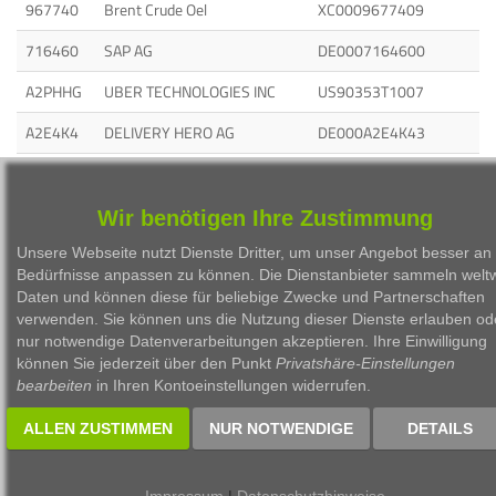
967740
Brent Crude Oel
XC0009677409
716460
SAP AG
DE0007164600
A2PHHG
UBER TECHNOLOGIES INC
US90353T1007
A2E4K4
DELIVERY HERO AG
DE000A2E4K43
851745
3M CO
US88579Y1010
703000
RHEINMETALL AG
DE0007030009
Wir benötigen Ihre Zustimmung
Unsere Webseite nutzt Dienste Dritter, um unser Angebot besser an 
Bedürfnisse anpassen zu können. Die Dienstanbieter sammeln weltw
Daten und können diese für beliebige Zwecke und Partnerschaften
verwenden. Sie können uns die Nutzung dieser Dienste erlauben od
nur notwendige Datenverarbeitungen akzeptieren. Ihre Einwilligung
1999 - 2026 Börsen Radio Network AG
können Sie jederzeit über den Punkt
Privatshäre-Einstellungen
bearbeiten
in Ihren Kontoeinstellungen widerrufen.
ALLEN ZUSTIMMEN
NUR NOTWENDIGE
DETAILS