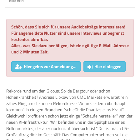
Bild: BRN
Schön, dass Sie sich für unsere Audiobeiträge interessieren!
Für angemeldete Nutzer sind unsere Interviews unbegrenzt
kostenlos abrufbar.
Alles, was Sie dazu benötigen, ist eine gültige E-Mail-Adresse
und 2 Minuten Zeit.
Hier gehts zur Anmeldung...
Hier einloggen
Rekorde rund um den Globus: Solide Bergtour oder schon
Höhenkrankheit? Andreas Lipkow von CMC Markets erwartet "ein
zähes Ring um die neuen Rekordkurse. Wenn sie denn überhaupt
kommen". In einigen Branchen "schießt die Phantasie ins Kraut".
Gleichwohl profitieren schon jetzt einige "Schaufelhersteller" von der
neuen KI-Infrastruktur. "Wir befinden uns in der Spätphase eines
Bullenmarktes, der aber noch nicht überkocht ist." Dell ist nach US-
Großauftrag dick im Geschäft: Das Computerunternehmen soll die