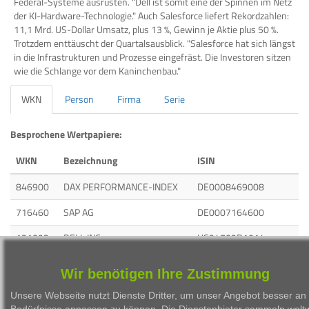
Federal-Systeme ausrüsten. "Dell ist somit eine der Spinnen im Netz
der KI-Hardware-Technologie." Auch Salesforce liefert Rekordzahlen:
11,1 Mrd. US-Dollar Umsatz, plus 13 %, Gewinn je Aktie plus 50 %.
Trotzdem enttäuscht der Quartalsausblick. "Salesforce hat sich längst
in die Infrastrukturen und Prozesse eingefräst. Die Investoren sitzen
wie die Schlange vor dem Kaninchenbau."
WKN
Person
Firma
Serie
Besprochene Wertpapiere:
WKN
Bezeichnung
ISIN
846900
DAX PERFORMANCE-INDEX
DE0008469008
716460
SAP AG
DE0007164600
121092
DELL INC.
US24702R1014
A0B87V
SALESFORCE
US79466L3024
Wir benötigen Ihre Zustimmung
Unsere Webseite nutzt Dienste Dritter, um unser Angebot besser an 