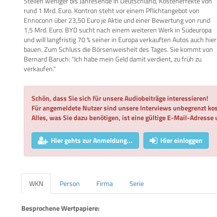
Stellen weniger bis Jahresende in Deutschland, Kosteneffekte von
rund 1 Mrd. Euro. Kontron steht vor einem Pflichtangebot von
Ennoconn über 23,50 Euro je Aktie und einer Bewertung von rund
1,5 Mrd. Euro. BYD sucht nach einem weiteren Werk in Südeuropa
und will langfristig 70 % seiner in Europa verkauften Autos auch hier
bauen. Zum Schluss die Börsenweisheit des Tages. Sie kommt von
Bernard Baruch: "Ich habe mein Geld damit verdient, zu früh zu
verkaufen."
Schön, dass Sie sich für unsere Audiobeiträge interessieren!
Für angemeldete Nutzer sind unsere Interviews unbegrenzt kos
Alles, was Sie dazu benötigen, ist eine gültige E-Mail-Adresse
Hier gehts zur Anmeldung...
Hier einloggen
WKN
Person
Firma
Serie
Besprochene Wertpapiere: