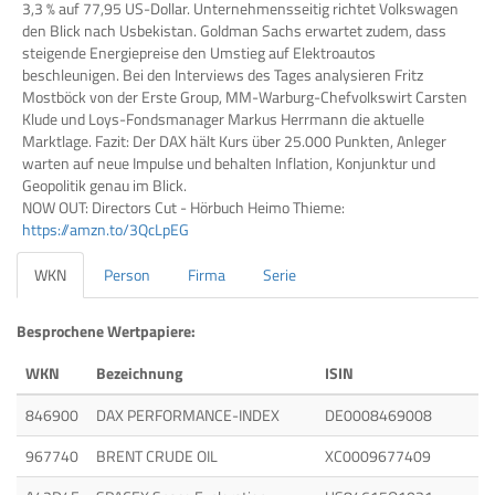
3,3 % auf 77,95 US-Dollar. Unternehmensseitig richtet Volkswagen
den Blick nach Usbekistan. Goldman Sachs erwartet zudem, dass
steigende Energiepreise den Umstieg auf Elektroautos
beschleunigen. Bei den Interviews des Tages analysieren Fritz
Mostböck von der Erste Group, MM-Warburg-Chefvolkswirt Carsten
Klude und Loys-Fondsmanager Markus Herrmann die aktuelle
Marktlage. Fazit: Der DAX hält Kurs über 25.000 Punkten, Anleger
warten auf neue Impulse und behalten Inflation, Konjunktur und
Geopolitik genau im Blick.
NOW OUT: Directors Cut - Hörbuch Heimo Thieme:
https://amzn.to/3QcLpEG
WKN
Person
Firma
Serie
Besprochene Wertpapiere:
WKN
Bezeichnung
ISIN
846900
DAX PERFORMANCE-INDEX
DE0008469008
967740
BRENT CRUDE OIL
XC0009677409