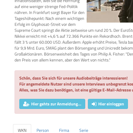
Inflationsdaten, weil sie die Hoffnung
auf eine weniger strenge Fed-Politik
nähren. In Frankfurt sorgt Bayer für den
Tageshöhepunkt: Nach einem wichtigen
Erfolg im Glyphosat-Streit vor dem
Supreme Court springt die Aktie zeitweise um rund 20 %. Der EuroSto
Nikkei erreicht mit +4,6 % auf 72.366 Punkte ein Rekordhoch. Brent-
fällt 3 % unter 60.000 USD. Außerdem: Apple erhöht Preise, Tesla b
für 9,9 Mrd. Euro, SMAG plant den Börsengang und Unicredit be
Großaktionären. Börsenweisheit des Tages von Philip A. Fisher: "De
den Preis von allem kennen, aber den Wert von nichts."
Schön, dass Sie sich für unsere Audiobeiträge interessieren!
Für angemeldete Nutzer sind unsere Interviews unbegrenzt kos
Alles, was Sie dazu benötigen, ist eine gültige E-Mail-Adresse
Hier gehts zur Anmeldung...
Hier einloggen
WKN
Person
Firma
Serie