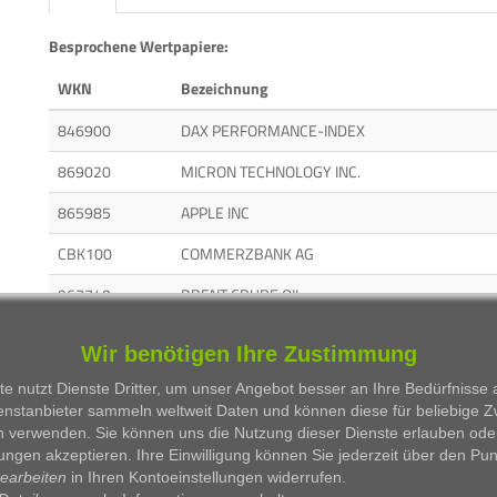
Besprochene Wertpapiere:
WKN
Bezeichnung
846900
DAX PERFORMANCE-INDEX
869020
MICRON TECHNOLOGY INC.
865985
APPLE INC
CBK100
COMMERZBANK AG
967740
BRENT CRUDE OIL
BAY001
BAYER AG
Wir benötigen Ihre Zustimmung
659990
MERCK KGAA
e nutzt Dienste Dritter, um unser Angebot besser an Ihre Bedürfnisse
enstanbieter sammeln weltweit Daten und können diese für beliebige 
965515
GOLD / US DOLLAR
n verwenden. Sie können uns die Nutzung dieser Dienste erlauben ode
ungen akzeptieren. Ihre Einwilligung können Sie jederzeit über den Pu
703000
RHEINMETALL AG
bearbeiten
in Ihren Kontoeinstellungen widerrufen.