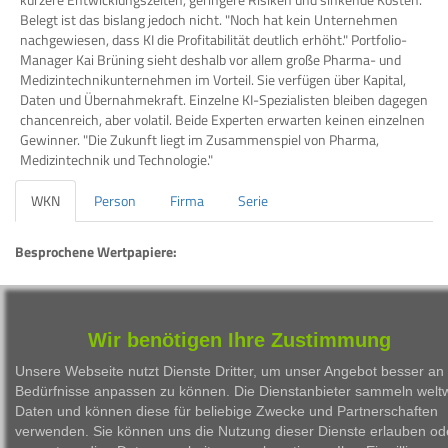
Belegt ist das bislang jedoch nicht. "Noch hat kein Unternehmen
nachgewiesen, dass KI die Profitabilität deutlich erhöht." Portfolio-
Manager Kai Brüning sieht deshalb vor allem große Pharma- und
Medizintechnikunternehmen im Vorteil. Sie verfügen über Kapital,
Daten und Übernahmekraft. Einzelne KI-Spezialisten bleiben dagegen
chancenreich, aber volatil. Beide Experten erwarten keinen einzelnen
Gewinner. "Die Zukunft liegt im Zusammenspiel von Pharma,
Medizintechnik und Technologie."
WKN
Person
Firma
Serie
Besprochene Wertpapiere:
WKN
Bezeichnung
ISIN
A0EQ6Y
APO MEDICAL OPPORTINITIES
LU0220663669
Wir benötigen Ihre Zustimmung
Unsere Webseite nutzt Dienste Dritter, um unser Angebot besser an 
Bedürfnisse anpassen zu können. Die Dienstanbieter sammeln weltw
Daten und können diese für beliebige Zwecke und Partnerschaften
verwenden. Sie können uns die Nutzung dieser Dienste erlauben od